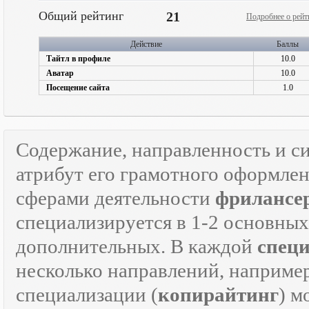
Общий рейтинг
21
Подробнее о рейт
Действие
Баллы
Тайтл в профиле
10.0
Аватар
10.0
Посещение сайта
1.0
Содержание, направленность и с
атрибут его грамотного оформле
сферами деятельности
фрилансе
специализируется в 1-2 основны
дополнительных. В каждой
спец
несколько направлений, наприме
специализации (
копирайтинг
) м