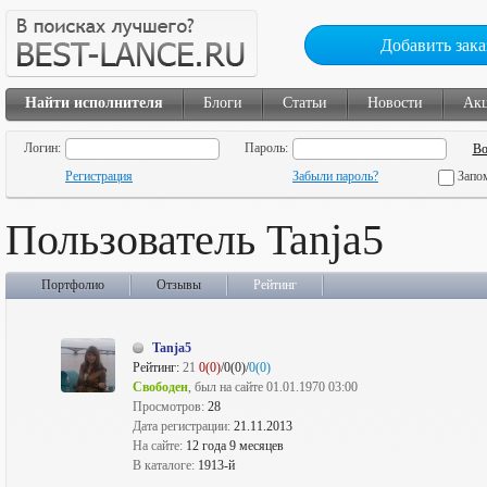
Добавить зака
Найти исполнителя
Блоги
Статьи
Новости
Ак
Логин:
Пароль:
Регистрация
Забыли пароль?
Запо
Пользователь Tanja5
Портфолио
Отзывы
Рейтинг
Tanja5
Рейтинг:
21
0(0)
/0(0)/
0(0)
Свободен
, был на сайте 01.01.1970 03:00
Просмотров:
28
Дата регистрации:
21.11.2013
На сайте:
12 года 9 месяцев
В каталоге:
1913-й