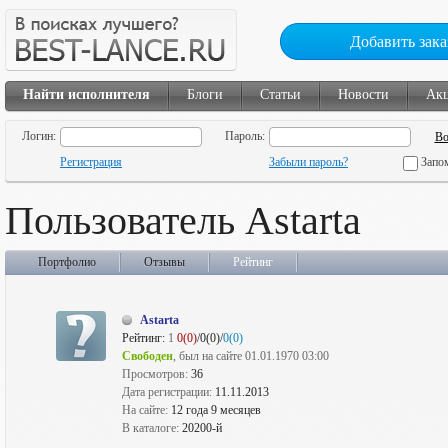
Добавить зака
Найти исполнителя
Блоги
Статьи
Новости
Ак
Логин:
Пароль:
Регистрация
Забыли пароль?
Запо
Пользователь Astarta
Портфолио
Отзывы
Рейтинг
Astarta
Рейтинг:
1
0(0)
/0(0)/
0(0)
Свободен
, был на сайте 01.01.1970 03:00
Просмотров:
36
Дата регистрации:
11.11.2013
На сайте:
12 года 9 месяцев
В каталоге:
20200-й