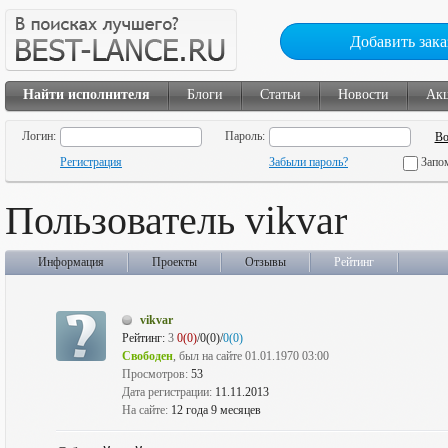
Добавить зака
Найти исполнителя
Блоги
Статьи
Новости
Ак
Логин:
Пароль:
Регистрация
Забыли пароль?
Запо
Пользователь vikvar
Информация
Проекты
Отзывы
Рейтинг
vikvar
Рейтинг:
3
0(0)
/0(0)/
0(0)
Свободен
, был на сайте 01.01.1970 03:00
Просмотров:
53
Дата регистрации:
11.11.2013
На сайте:
12 года 9 месяцев