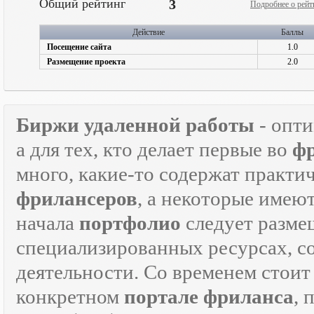
Общий рейтинг
3
Подробнее о рейт
Действие
Баллы
Посещение сайта
1.0
Размещение проекта
2.0
Биржи удаленной работы
- опт
а для тех, кто делает первые во
ф
много, какие-то содержат практ
фрилансеров
, а некоторые имею
начала
портфолио
следует разме
специализированных ресурсах, 
деятельности. Со временем стоит
конкретном
портале фриланса
, 