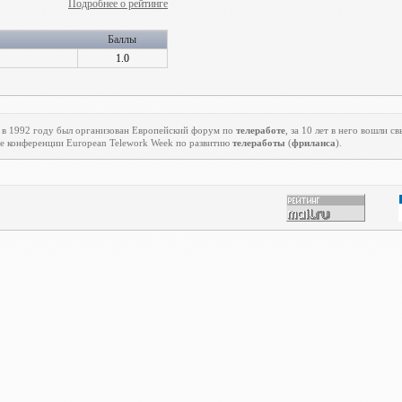
Подробнее о рейтинге
Баллы
1.0
 в 1992 году был организован Европейский форум по
телеработе
, за 10 лет в него вошли 
ие конференции
European
Telework
Week
по развитию
телеработы
(
фриланса
).