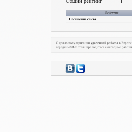
Общий рейтинг
1
Действие
Посещение сайта
С целью популяризации
удаленной работы
в Европе
середины 90-х стали проводиться ежегодные рабоч