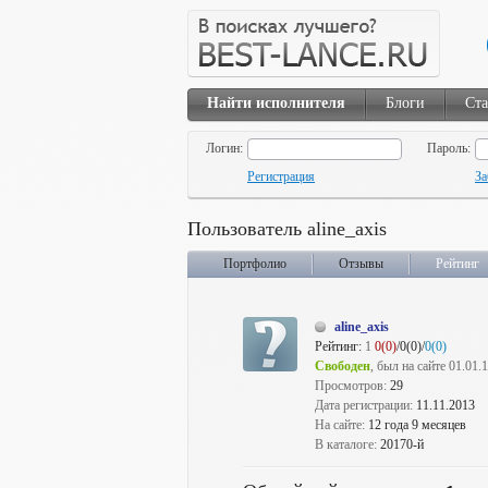
Найти исполнителя
Блоги
Ста
Логин:
Пароль:
Регистрация
За
Пользователь aline_axis
Портфолио
Отзывы
Рейтинг
aline_axis
Рейтинг:
1
0(0)
/0(0)/
0(0)
Свободен
, был на сайте 01.01.
Просмотров:
29
Дата регистрации:
11.11.2013
На сайте:
12 года 9 месяцев
В каталоге:
20170-й