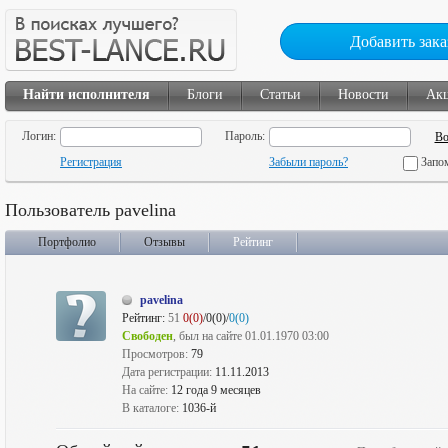
Добавить зака
Найти исполнителя
Блоги
Статьи
Новости
Ак
Логин:
Пароль:
Регистрация
Забыли пароль?
Запо
Пользователь pavelina
Портфолио
Отзывы
Рейтинг
pavelina
Рейтинг:
51
0(0)
/0(0)/
0(0)
Свободен
, был на сайте 01.01.1970 03:00
Просмотров:
79
Дата регистрации:
11.11.2013
На сайте:
12 года 9 месяцев
В каталоге:
1036-й