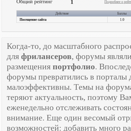
Общий рейтинг
1
Подробнее о рейт
Действие
Баллы
Посещение сайта
1.0
Когда-то, до масштабного распр
для
фрилансеров
, форумы являл
размещения
портфолио
. Впосле
форумы превратились в порталы
малоэффективны. Темы на форумах
теряют актуальность, поэтому Ва
еженедельно отслеживать состоя
внимание. Еще один весомый отр
возможностей: добавить много ра