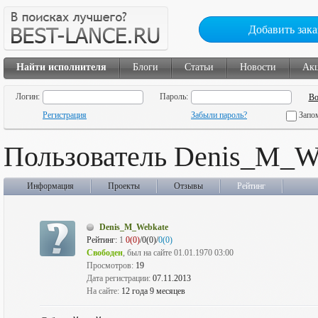
Добавить зака
Найти исполнителя
Блоги
Статьи
Новости
Ак
Логин:
Пароль:
Регистрация
Забыли пароль?
Запо
Пользователь Denis_M_W
Информация
Проекты
Отзывы
Рейтинг
Denis_M_Webkate
Рейтинг:
1
0(0)
/0(0)/
0(0)
Свободен
, был на сайте 01.01.1970 03:00
Просмотров:
19
Дата регистрации:
07.11.2013
На сайте:
12 года 9 месяцев