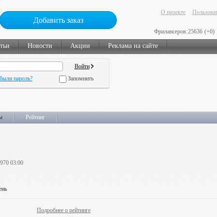
О проекте
Пользоват
Добавить заказ
Фрилансеров:
25636
(+0)
тьи
Новости
Акции
Реклама на сайте
были пароль?
Запомнить
ы
Рейтинг
1970 03:00
ень
Подробнее о рейтинге