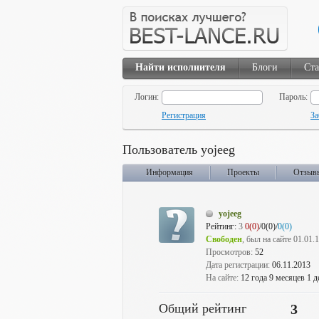
Найти исполнителя
Блоги
Ста
Логин:
Пароль:
Регистрация
За
Пользователь yojeeg
Информация
Проекты
Отзыв
yojeeg
Рейтинг:
3
0(0)
/0(0)/
0(0)
Свободен
, был на сайте 01.01.
Просмотров:
52
Дата регистрации:
06.11.2013
На сайте:
12 года 9 месяцев 1 д
Общий рейтинг
3