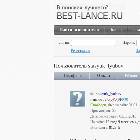
Найти исполнителя
Блоги
Ста
Логин:
Пароль:
Регистрация
За
Пользователь stasyuk_lyubov
Портфолио
Отзывы
Рейтинг
stasyuk_lyubov
Рейтинг:
2
0(0)
/0(0)/
0(0)
Свободен
, был на сайте 01.01.
Просмотров:
55
Дата регистрации:
05.11.2013
На сайте:
12 года 9 месяцев 4 д
В каталоге:
8123-й