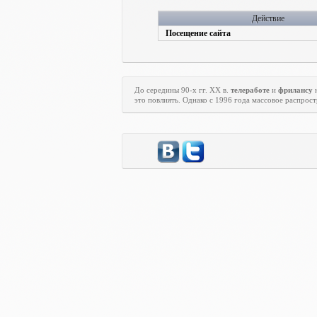
Действие
Посещение сайта
До середины 90-х гг.
XX
в.
телеработе
и
фрилансу
н
это повлиять. Однако с 1996 года массовое распрос