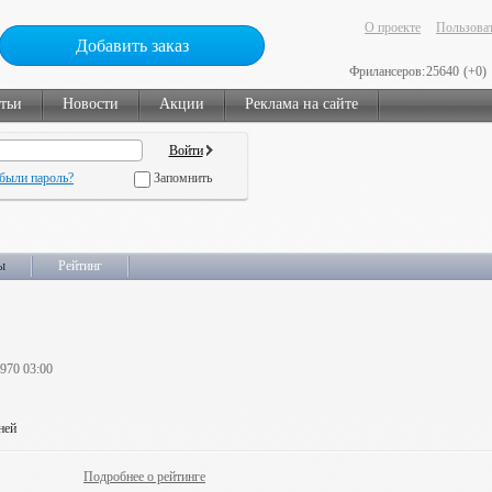
О проекте
Пользоват
Добавить заказ
Фрилансеров:
25640
(+0)
тьи
Новости
Акции
Реклама на сайте
были пароль?
Запомнить
ы
Рейтинг
1970 03:00
ней
Подробнее о рейтинге