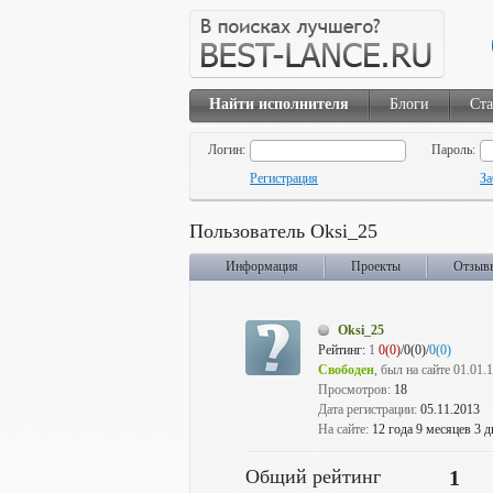
Найти исполнителя
Блоги
Ста
Логин:
Пароль:
Регистрация
За
Пользователь Oksi_25
Информация
Проекты
Отзыв
Oksi_25
Рейтинг:
1
0(0)
/0(0)/
0(0)
Свободен
, был на сайте 01.01.
Просмотров:
18
Дата регистрации:
05.11.2013
На сайте:
12 года 9 месяцев 3 д
Общий рейтинг
1