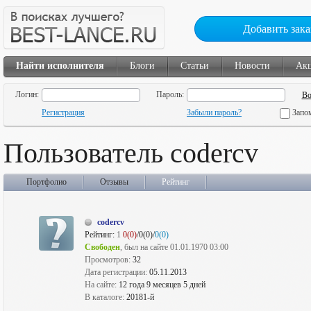
Добавить зака
Найти исполнителя
Блоги
Статьи
Новости
Ак
Логин:
Пароль:
Регистрация
Забыли пароль?
Запо
Пользователь codercv
Портфолио
Отзывы
Рейтинг
codercv
Рейтинг:
1
0(0)
/0(0)/
0(0)
Свободен
, был на сайте 01.01.1970 03:00
Просмотров:
32
Дата регистрации:
05.11.2013
На сайте:
12 года 9 месяцев 5 дней
В каталоге:
20181-й