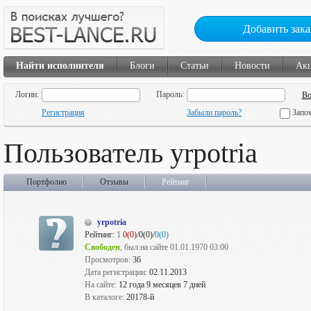
Добавить зака
Найти исполнителя
Блоги
Статьи
Новости
Ак
Логин:
Пароль:
Регистрация
Забыли пароль?
Запо
Пользователь yrpotria
Портфолио
Отзывы
Рейтинг
yrpotria
Рейтинг:
1
0(0)
/0(0)/
0(0)
Свободен
, был на сайте 01.01.1970 03:00
Просмотров:
36
Дата регистрации:
02.11.2013
На сайте:
12 года 9 месяцев 7 дней
В каталоге:
20178-й