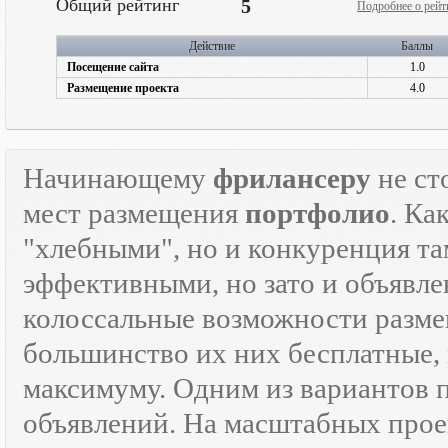
Общий рейтинг
5
Подробнее о рейт
Действие
Баллы
Посещение сайта
1.0
Размещение проекта
4.0
Начинающему
фрилансеру
не ст
мест размещения
портфолио
. Ка
"хлебными", но и конкуренция там
эффективными, но зато и объявле
колоссальные возможности разм
большинство их них бесплатные, 
максимуму. Одним из вариантов
объявлений. На масштабных прое