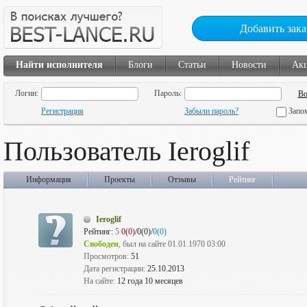
Добавить зака
Найти исполнителя
Блоги
Статьи
Новости
Ак
Логин:
Пароль:
Регистрация
Забыли пароль?
Запо
Пользователь Ieroglif
Информация
Проекты
Отзывы
Рейтинг
Ieroglif
Рейтинг:
5
0(0)
/0(0)/
0(0)
Свободен
, был на сайте 01.01.1970 03:00
Просмотров:
51
Дата регистрации:
25.10.2013
На сайте:
12 года 10 месяцев