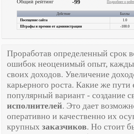
Общий рейтинг
-99
Подробнее о рейт
Действие
Баллы
Посещение сайта
1.0
Штрафы и премии от администрации
-100.0
Проработав определенный срок 
ошибок неоценимый опыт, каждый
своих доходов. Увеличение доход
карьерного роста. Какие же пути 
популярный вариант - создание 
исполнителей
. Это дает возможн
оперативно и качественно их осу
крупных
заказчиков
. Но стоит 