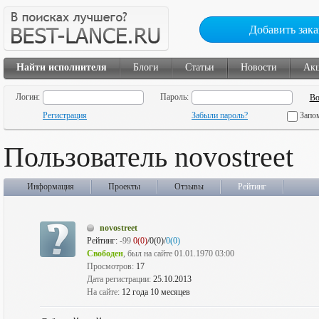
Добавить зака
Найти исполнителя
Блоги
Статьи
Новости
Ак
Логин:
Пароль:
Регистрация
Забыли пароль?
Запо
Пользователь novostreet
Информация
Проекты
Отзывы
Рейтинг
novostreet
Рейтинг:
-99
0(0)
/0(0)/
0(0)
Свободен
, был на сайте 01.01.1970 03:00
Просмотров:
17
Дата регистрации:
25.10.2013
На сайте:
12 года 10 месяцев