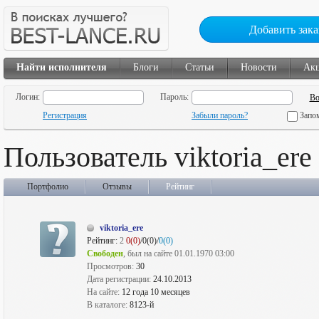
Добавить зака
Найти исполнителя
Блоги
Статьи
Новости
Ак
Логин:
Пароль:
Регистрация
Забыли пароль?
Запо
Пользователь viktoria_ere
Портфолио
Отзывы
Рейтинг
viktoria_ere
Рейтинг:
2
0(0)
/0(0)/
0(0)
Свободен
, был на сайте 01.01.1970 03:00
Просмотров:
30
Дата регистрации:
24.10.2013
На сайте:
12 года 10 месяцев
В каталоге:
8123-й