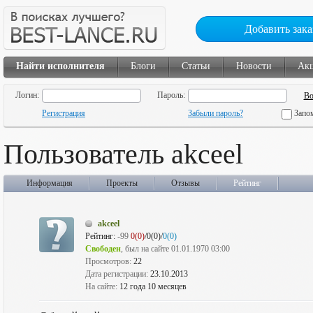
Добавить зака
Найти исполнителя
Блоги
Статьи
Новости
Ак
Логин:
Пароль:
Регистрация
Забыли пароль?
Запо
Пользователь akceel
Информация
Проекты
Отзывы
Рейтинг
akceel
Рейтинг:
-99
0(0)
/0(0)/
0(0)
Свободен
, был на сайте 01.01.1970 03:00
Просмотров:
22
Дата регистрации:
23.10.2013
На сайте:
12 года 10 месяцев