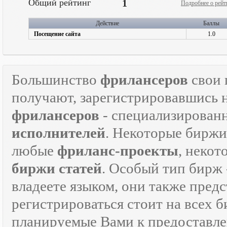
Общий рейтинг
1
Подробнее о рейт
Действие
Баллы
Посещение сайта
1.0
Большинство
фрилансеров
свои 
получают, зарегистрировавшись 
фрилансеров
- специализирован
исполнителей
. Некоторые биржи
любые
фриланс-проекты
, некот
биржи статей
. Особый тип бирж 
владеете языком, они также предс
регистрироваться стоит на всех 
планируемые Вами к предоставле