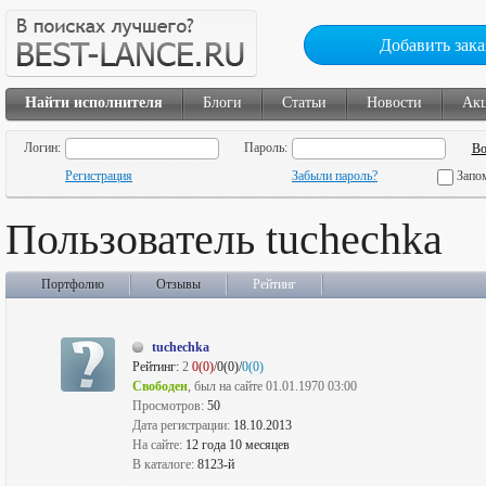
Добавить зака
Найти исполнителя
Блоги
Статьи
Новости
Ак
Логин:
Пароль:
Регистрация
Забыли пароль?
Запо
Пользователь tuchechka
Портфолио
Отзывы
Рейтинг
tuchechka
Рейтинг:
2
0(0)
/0(0)/
0(0)
Свободен
, был на сайте 01.01.1970 03:00
Просмотров:
50
Дата регистрации:
18.10.2013
На сайте:
12 года 10 месяцев
В каталоге:
8123-й