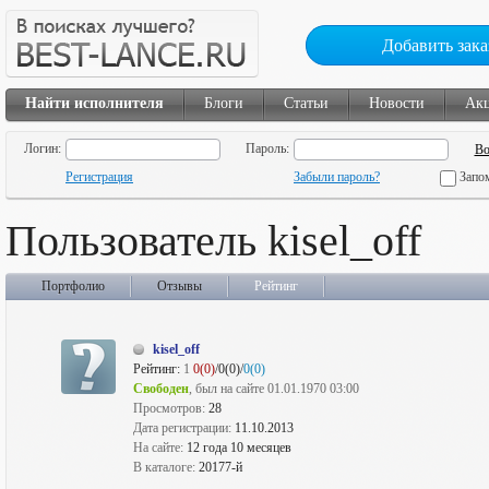
Добавить зака
Найти исполнителя
Блоги
Статьи
Новости
Ак
Логин:
Пароль:
Регистрация
Забыли пароль?
Запо
Пользователь kisel_off
Портфолио
Отзывы
Рейтинг
kisel_off
Рейтинг:
1
0(0)
/0(0)/
0(0)
Свободен
, был на сайте 01.01.1970 03:00
Просмотров:
28
Дата регистрации:
11.10.2013
На сайте:
12 года 10 месяцев
В каталоге:
20177-й