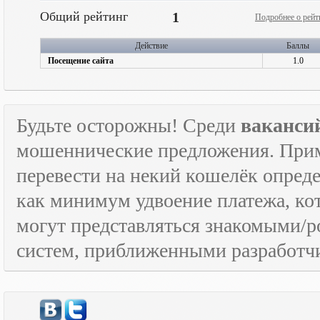
Общий рейтинг
1
Подробнее о рейт
Действие
Баллы
Посещение сайта
1.0
Будьте осторожны! Среди
ваканси
мошеннические предложения. Приме
перевести на некий кошелёк опред
как минимум удвоение платежа, к
могут представляться знакомыми/
систем, приближенными разработчи