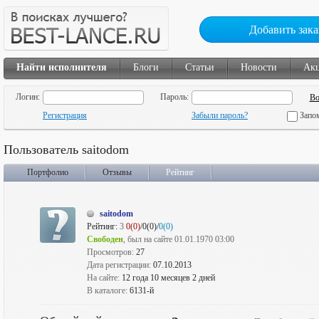
Добавить зака
Найти исполнителя
Блоги
Статьи
Новости
Ак
Логин:
Пароль:
Регистрация
Забыли пароль?
Запо
Пользователь saitodom
Портфолио
Отзывы
Рейтинг
saitodom
Рейтинг:
3
0(0)
/0(0)/
0(0)
Свободен
, был на сайте 01.01.1970 03:00
Просмотров:
27
Дата регистрации:
07.10.2013
На сайте:
12 года 10 месяцев 2 дней
В каталоге:
6131-й