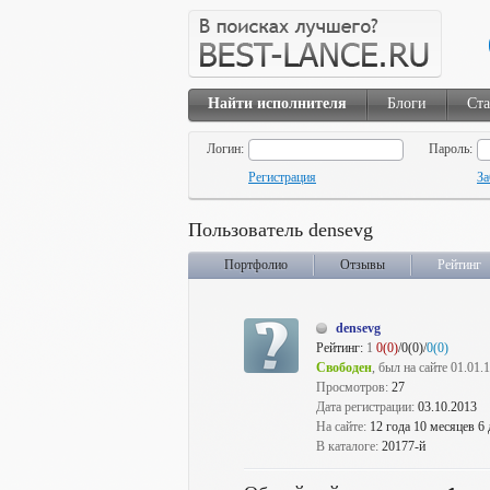
Найти исполнителя
Блоги
Ста
Логин:
Пароль:
Регистрация
За
Пользователь densevg
Портфолио
Отзывы
Рейтинг
densevg
Рейтинг:
1
0(0)
/0(0)/
0(0)
Свободен
, был на сайте 01.01.
Просмотров:
27
Дата регистрации:
03.10.2013
На сайте:
12 года 10 месяцев 6
В каталоге:
20177-й