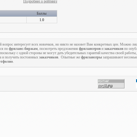
Подробнее о рейтинге
Баллы
1.0
й вопрос интересует всех новичков, но никто не назовет Вам конкретных цен. Можно ли
ься по
фриланс-биржам
, посмотреть предложения
фрилансеров
и
заказчиков
по опуб
оскольку с одной стороны не могут дать убедительных гарантий качества своей работы, 
та и получить постоянных
заказчиков
. Опытные же
фрилансеры
запрашивают весомые 
ртфолио
.