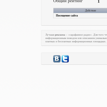
Общий рейтинг
1
Действие
Посещение сайта
Лучшая
реклама
– «сарафанное радио». Для того ч
информационным поводом или описанием уникально
платных и бесплатных информационных площадках.