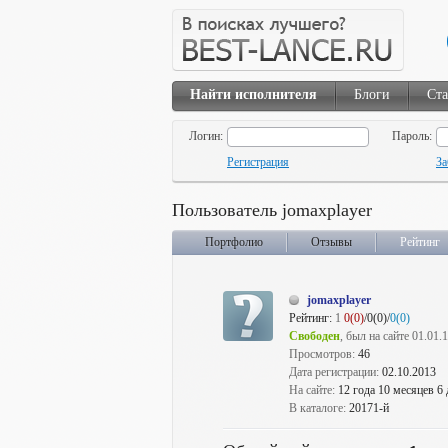
Найти исполнителя
Блоги
Ста
Логин:
Пароль:
Регистрация
За
Пользователь jomaxplayer
Портфолио
Отзывы
Рейтинг
jomaxplayer
Рейтинг:
1
0(0)
/0(0)/
0(0)
Свободен
, был на сайте 01.01.
Просмотров:
46
Дата регистрации:
02.10.2013
На сайте:
12 года 10 месяцев 6
В каталоге:
20171-й