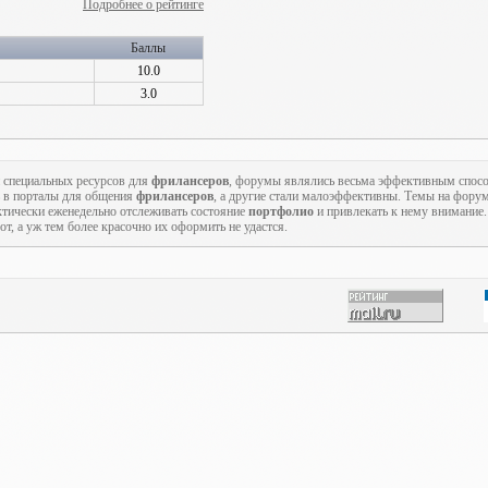
Подробнее о рейтинге
Баллы
10.0
3.0
 специальных ресурсов для
фрилансеров
, форумы являлись весьма эффективным спо
 в порталы для общения
фрилансеров
, а другие стали малоэффективны. Темы на форум
ктически еженедельно отслеживать состояние
портфолио
и привлекать к нему внимание
т, а уж тем более красочно их оформить не удастся.