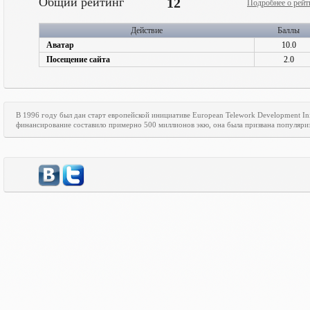
Общий рейтинг
12
Подробнее о рейт
Действие
Баллы
Аватар
10.0
Посещение сайта
2.0
В 1996 году был дан старт европейской инициативе
European
Telework
Development
In
финансирование составило примерно 500 миллионов экю, она была призвана популяри