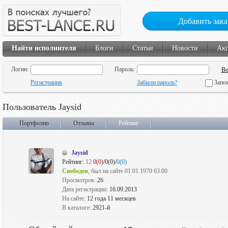
Добавить зака
Найти исполнителя
Блоги
Статьи
Новости
Ак
Логин:
Пароль:
Регистрация
Забыли пароль?
Запо
Пользователь Jaysid
Портфолио
Отзывы
Рейтинг
Jaysid
Рейтинг:
12
0(0)
/0(0)/
0(0)
Свободен
, был на сайте 01.01.1970 03:00
Просмотров:
26
Дата регистрации:
16.09.2013
На сайте:
12 года 11 месяцев
В каталоге:
2921-й