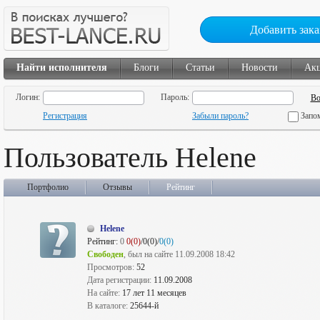
Добавить зака
Найти исполнителя
Блоги
Статьи
Новости
Ак
Логин:
Пароль:
Регистрация
Забыли пароль?
Запо
Пользователь Helene
Портфолио
Отзывы
Рейтинг
Helene
Рейтинг:
0
0(0)
/0(0)/
0(0)
Свободен
, был на сайте 11.09.2008 18:42
Просмотров:
52
Дата регистрации:
11.09.2008
На сайте:
17 лет 11 месяцев
В каталоге:
25644-й