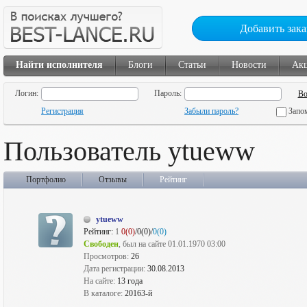
Добавить зака
Найти исполнителя
Блоги
Статьи
Новости
Ак
Логин:
Пароль:
Регистрация
Забыли пароль?
Запо
Пользователь ytueww
Портфолио
Отзывы
Рейтинг
ytueww
Рейтинг:
1
0(0)
/0(0)/
0(0)
Свободен
, был на сайте 01.01.1970 03:00
Просмотров:
26
Дата регистрации:
30.08.2013
На сайте:
13 года
В каталоге:
20163-й