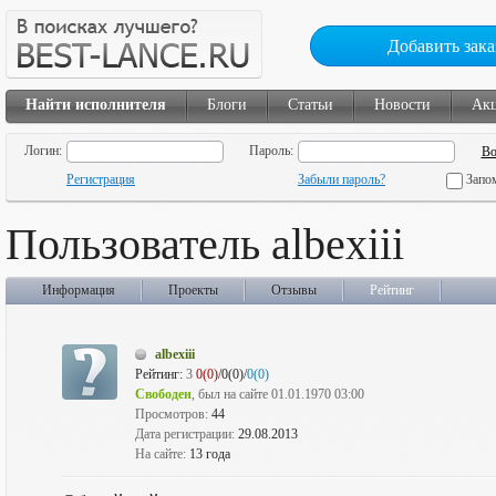
Добавить зака
Найти исполнителя
Блоги
Статьи
Новости
Ак
Логин:
Пароль:
Регистрация
Забыли пароль?
Запо
Пользователь albexiii
Информация
Проекты
Отзывы
Рейтинг
albexiii
Рейтинг:
3
0(0)
/0(0)/
0(0)
Свободен
, был на сайте 01.01.1970 03:00
Просмотров:
44
Дата регистрации:
29.08.2013
На сайте:
13 года