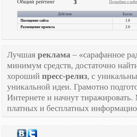
Общий рейтинг
3
Подробнее о рейт
Действие
Баллы
Посещение сайта
1.0
Размещение проекта
2.0
Лучшая
реклама
– «сарафанное рад
минимум средств, достаточно найт
хороший
пресс-релиз
, с уникаль
уникальной идеи. Грамотно подго
Интернете и начнут тиражировать. 
платных и бесплатных информаци