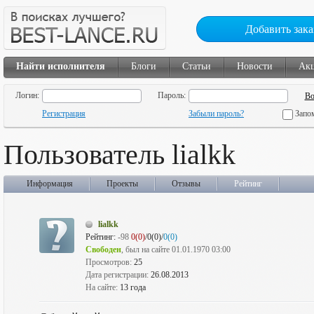
Добавить зака
Найти исполнителя
Блоги
Статьи
Новости
Ак
Логин:
Пароль:
Регистрация
Забыли пароль?
Запо
Пользователь lialkk
Информация
Проекты
Отзывы
Рейтинг
lialkk
Рейтинг:
-98
0(0)
/0(0)/
0(0)
Свободен
, был на сайте 01.01.1970 03:00
Просмотров:
25
Дата регистрации:
26.08.2013
На сайте:
13 года