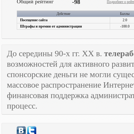
Общий рейтинг
-98
Подробнее о рейт
Действие
Баллы
Посещение сайта
2.0
Штрафы и премии от администрации
-100.0
До середины 90-х гг.
XX
в.
телераб
возможностей для активного развит
спонсорские деньги не могли сущес
массовое распространение Интерне
финансовая поддержка администрат
процесс.