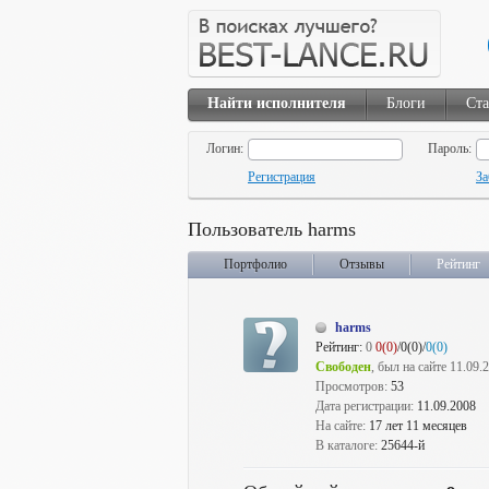
Найти исполнителя
Блоги
Ста
Логин:
Пароль:
Регистрация
За
Пользователь harms
Портфолио
Отзывы
Рейтинг
harms
Рейтинг:
0
0(0)
/0(0)/
0(0)
Свободен
, был на сайте 11.09.
Просмотров:
53
Дата регистрации:
11.09.2008
На сайте:
17 лет 11 месяцев
В каталоге:
25644-й