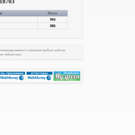
18703
ия
Место
994
886
оптимизированного описания требует работы
(не избыточно).