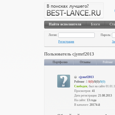
Найти исполнителя
Блоги
Ста
Логин:
Пароль:
Регистрация
За
Пользователь cjymrf2013
Портфолио
Отзывы
Рейтинг
cjymrf2013
Рейтинг:
1
0(0)
/0(0)/
0(0)
Свободен
, был на сайте 01.01.
Просмотров:
41
Дата регистрации:
21.08.2013
На сайте:
13 года
В каталоге:
20174-й