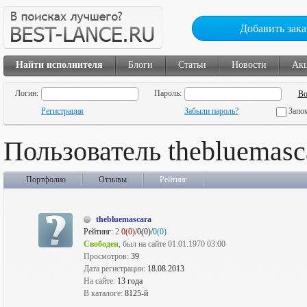
Добавить зака
Найти исполнителя
Блоги
Статьи
Новости
Ак
Логин:
Пароль:
Регистрация
Забыли пароль?
Запо
Пользователь thebluemasc
Портфолио
Отзывы
Рейтинг
thebluemascara
Рейтинг:
2
0(0)
/0(0)/
0(0)
Свободен
, был на сайте 01.01.1970 03:00
Просмотров:
39
Дата регистрации:
18.08.2013
На сайте:
13 года
В каталоге:
8125-й