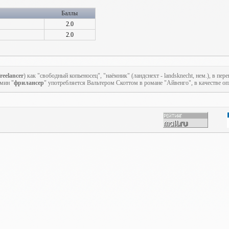
Баллы
2.0
2.0
freelancer
) как "свободный копьеносец", "наёмник" (ландснехт - landsknecht, нем.), в п
рмин "
фрилансер
" употребляется Вальтером Скоттом в романе "Айвенго", в качестве оп