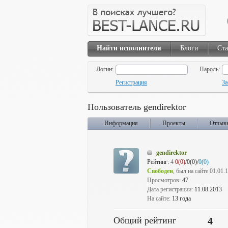
Найти исполнителя
Блоги
Ста
Логин:
Пароль:
Регистрация
За
Пользователь gendirektor
Информация
Проекты
Отзыв
gendirektor
Рейтинг:
4
0(0)
/0(0)/
0(0)
Свободен
, был на сайте 01.01.
Просмотров:
47
Дата регистрации:
11.08.2013
На сайте:
13 года
Общий рейтинг
4