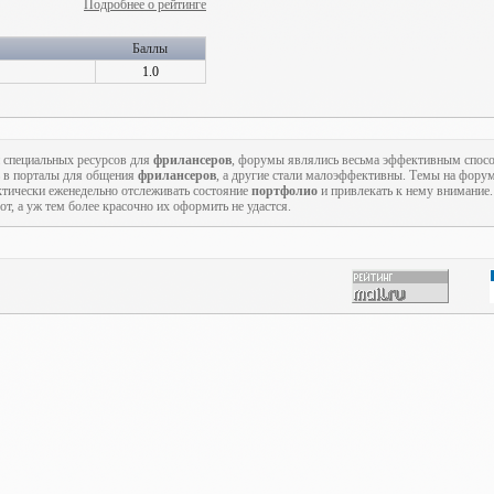
Подробнее о рейтинге
Баллы
1.0
 специальных ресурсов для
фрилансеров
, форумы являлись весьма эффективным спо
 в порталы для общения
фрилансеров
, а другие стали малоэффективны. Темы на форум
ктически еженедельно отслеживать состояние
портфолио
и привлекать к нему внимание
т, а уж тем более красочно их оформить не удастся.