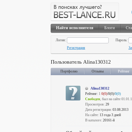
Найти исполнителя
Блоги
Ста
Логин:
Пароль:
Регистрация
За
Пользователь Alina130312
Портфолио
Отзывы
Рейтинг
Alina130312
Рейтинг:
1
0(0)
/0(0)/
0(0)
Свободен
, был на сайте 01.01.
Просмотров:
29
Дата регистрации:
03.08.2013
На сайте:
13 года 3 дней
В каталоге:
20161-й