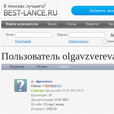
Добавить зака
Найти исполнителя
Блоги
Статьи
Новости
Ак
Логин:
Пароль:
Регистрация
Забыли пароль?
Запо
Пользователь olgavzverev
Портфолио
Отзывы
Рейтинг
olgavzvereva
Рейтинг:
0
0(0)
/0(0)/
0(0)
Свободен
, был на сайте 31.07.2013 09:53
Просмотров:
33
Дата регистрации:
31.07.2013
На сайте:
13 года 1 месяц
В каталоге:
25655-й