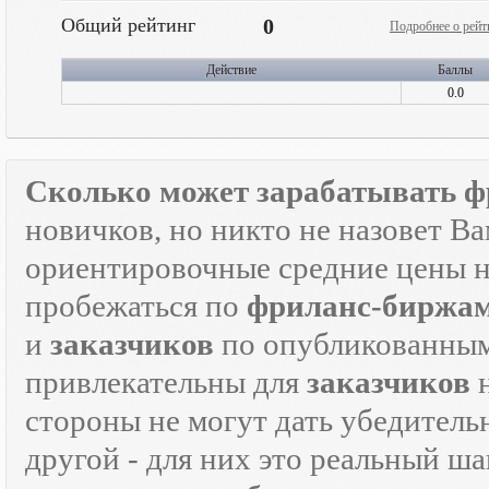
Общий рейтинг
0
Подробнее о рейт
Действие
Баллы
0.0
Сколько может зарабатывать ф
новичков, но никто не назовет В
ориентировочные средние цены на
пробежаться по
фриланс-биржа
и
заказчиков
по опубликованным
привлекательны для
заказчиков
н
стороны не могут дать убедитель
другой - для них это реальный ш