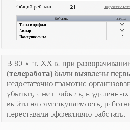
Общий рейтинг
21
Подробнее о рейт
Действие
Баллы
Тайтл в профиле
10.0
Аватар
10.0
Посещение сайта
1.0
В 80-х гг.
XX
в. при разворачивани
(телеработа)
были выявлены первые
недостаточно грамотно организова
убытки, а не прибыль, в удаленных
выйти на самоокупаемость, работн
переставали эффективно работать.