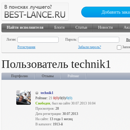
Добавить зака
Найти исполнителя
Блоги
Статьи
Новости
Ак
Логин:
Пароль:
Регистрация
Забыли пароль?
Запо
Пользователь technik1
Портфолио
Отзывы
Рейтинг
technik1
Рейтинг:
21
0(0)
/0(0)/
0(0)
Свободен
, был на сайте 30.07.2013 16:04
Просмотров:
28
Дата регистрации:
30.07.2013
На сайте:
13 года 1 месяц
В каталоге:
1913-й