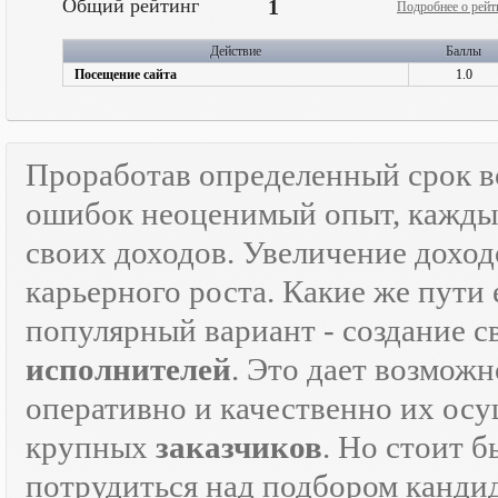
Общий рейтинг
1
Подробнее о рейт
Действие
Баллы
Посещение сайта
1.0
Проработав определенный срок 
ошибок неоценимый опыт, каждый
своих доходов. Увеличение доход
карьерного роста. Какие же пути 
популярный вариант - создание 
исполнителей
. Это дает возможн
оперативно и качественно их осу
крупных
заказчиков
. Но стоит 
потрудиться над подбором кандид