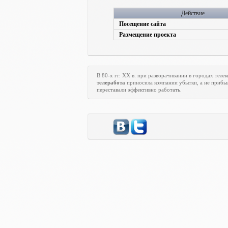
Действие
Посещение сайта
Размещение проекта
В 80-х гг.
XX
в. при разворачивании в городах тел
телеработа
приносила компании убытки, а не прибыл
переставали эффективно работать.