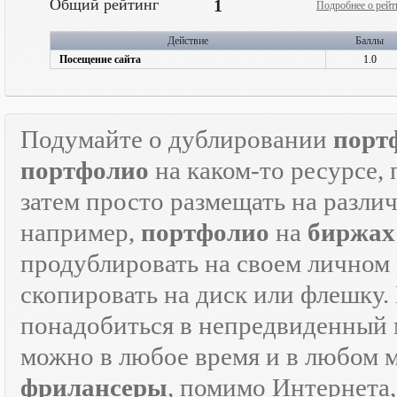
Общий рейтинг
1
Подробнее о рейт
Действие
Баллы
Посещение сайта
1.0
Подумайте о дублировании
порт
портфолио
на каком-то ресурсе, 
затем просто размещать на разли
например,
портфолио
на
биржах
продублировать на своем личном с
скопировать на диск или флешку.
понадобиться в непредвиденный мо
можно в любое время и в любом 
фрилансеры
, помимо Интернета