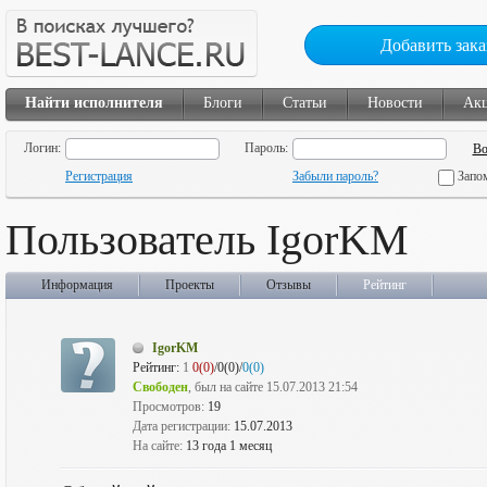
Добавить зака
Найти исполнителя
Блоги
Статьи
Новости
Ак
Логин:
Пароль:
Регистрация
Забыли пароль?
Запо
Пользователь IgorKM
Информация
Проекты
Отзывы
Рейтинг
IgorKM
Рейтинг:
1
0(0)
/0(0)/
0(0)
Свободен
, был на сайте 15.07.2013 21:54
Просмотров:
19
Дата регистрации:
15.07.2013
На сайте:
13 года 1 месяц