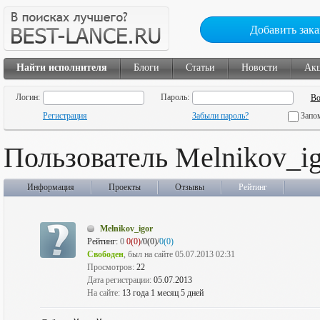
Добавить зака
Найти исполнителя
Блоги
Статьи
Новости
Ак
Логин:
Пароль:
Регистрация
Забыли пароль?
Запо
Пользователь Melnikov_i
Информация
Проекты
Отзывы
Рейтинг
Melnikov_igor
Рейтинг:
0
0(0)
/0(0)/
0(0)
Свободен
, был на сайте 05.07.2013 02:31
Просмотров:
22
Дата регистрации:
05.07.2013
На сайте:
13 года 1 месяц 5 дней