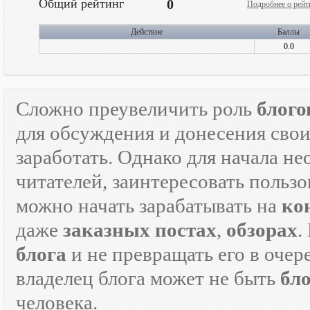
Общий рейтинг
0
Подробнее о рейт
Действие
Баллы
0.0
Сложно преувеличить роль
блого
для обсуждения и донесения свои
заработать. Однако для начала н
читателей, заинтересовать пользо
можно начать зарабатывать на
ко
даже
заказных постах
,
обзорах
.
блога
и не превращать его в оче
владелец блога может не быть
бл
человека.