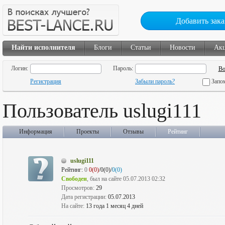
Добавить зака
Найти исполнителя
Блоги
Статьи
Новости
Ак
Логин:
Пароль:
Регистрация
Забыли пароль?
Запо
Пользователь uslugi111
Информация
Проекты
Отзывы
Рейтинг
uslugi111
Рейтинг:
0
0(0)
/0(0)/
0(0)
Свободен
, был на сайте 05.07.2013 02:32
Просмотров:
29
Дата регистрации:
05.07.2013
На сайте:
13 года 1 месяц 4 дней