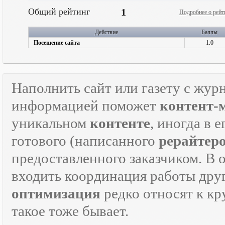
Общий рейтинг
1
Подробнее о рейт
Действие
Баллы
Посещение сайта
1.0
Наполнить сайт или газету с жур
информацией поможет
контент-
уникальном
контенте
, иногда в 
готового (написанного
рерайтер
предоставленного заказчиком. В 
входить координация работы дру
оптимизация
редко относят к кр
такое тоже бывает.