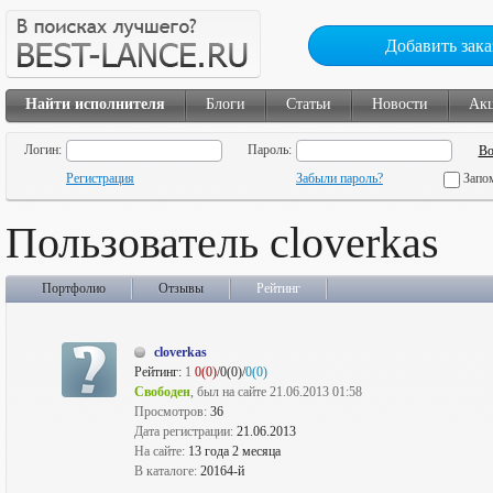
Добавить зака
Найти исполнителя
Блоги
Статьи
Новости
Ак
Логин:
Пароль:
Регистрация
Забыли пароль?
Запо
Пользователь cloverkas
Портфолио
Отзывы
Рейтинг
cloverkas
Рейтинг:
1
0(0)
/0(0)/
0(0)
Свободен
, был на сайте 21.06.2013 01:58
Просмотров:
36
Дата регистрации:
21.06.2013
На сайте:
13 года 2 месяца
В каталоге:
20164-й