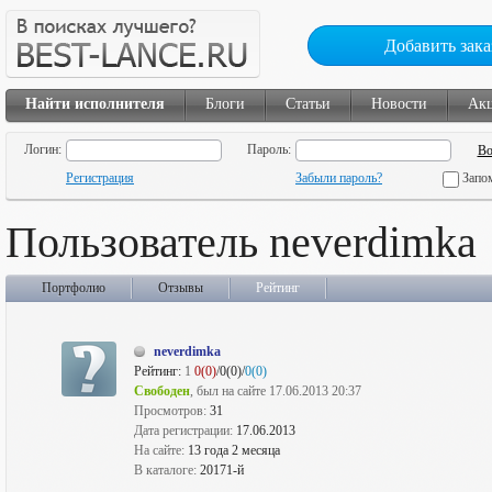
Добавить зака
Найти исполнителя
Блоги
Статьи
Новости
Ак
Логин:
Пароль:
Регистрация
Забыли пароль?
Запо
Пользователь neverdimka
Портфолио
Отзывы
Рейтинг
neverdimka
Рейтинг:
1
0(0)
/0(0)/
0(0)
Свободен
, был на сайте 17.06.2013 20:37
Просмотров:
31
Дата регистрации:
17.06.2013
На сайте:
13 года 2 месяца
В каталоге:
20171-й