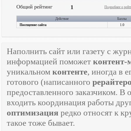
Общий рейтинг
1
Подробнее о рейт
Действие
Баллы
Посещение сайта
1.0
Наполнить сайт или газету с жур
информацией поможет
контент-
уникальном
контенте
, иногда в 
готового (написанного
рерайтер
предоставленного заказчиком. В 
входить координация работы дру
оптимизация
редко относят к кр
такое тоже бывает.