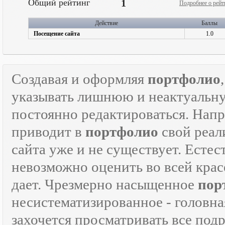
Общий рейтинг
1
Подробнее о рейт
Действие
Баллы
Посещение сайта
1.0
Создавая и оформляя
портфолио
указывать лишнюю и неактуаль
постоянно редактироваться. Напр
приводит в
портфолио
свой реали
сайта уже и не существует. Естес
невозможно оценить во всей крас
дает. Чрезмерно насыщенное
пор
несистематизированное - головна
захочется просматривать все под