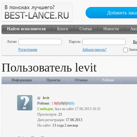
Добавить зака
Найти исполнителя
Блоги
Статьи
Новости
Ак
Логин:
Пароль:
Регистрация
Забыли пароль?
Запо
Пользователь levit
Информация
Проекты
Отзывы
Рейтинг
levit
Рейтинг:
1
0(0)
/0(0)/
0(0)
Свободен
, был на сайте 17.06.2013 16:31
Просмотров:
21
Дата регистрации:
17.06.2013
На сайте:
13 года 2 месяца