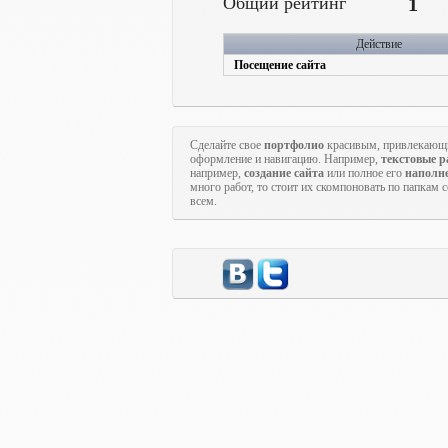
Общий рейтинг
1
Действие
Посещение сайта
Сделайте свое
портфолио
красивым, привлекающи
оформление и навигацию. Например,
текстовые 
например,
создание сайта
или полное его
наполн
много работ, то стоит их скомпоновать по папкам 
всем.