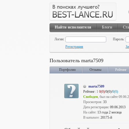
Найти исполнителя
Блоги
Ста
Логин:
Пароль:
Регистрация
За
Пользователь marta7509
Портфолио
Отзывы
Рейтинг
marta7509
Рейтинг:
1
0(0)
/0(0)/
0(0)
Свободен
, был на сайте 09.06.
Просмотров:
33
Дата регистрации:
09.06.2013
На сайте:
13 года 2 месяца
В каталоге:
20175-й