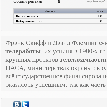
Общий рейтинг
6
Подробнее о рейт
Действие
Баллы
Посещение сайта
1.0
Выбор исполнителя
5.0
Фрэнк Скифф и Дэвид Флеминг счи
телеработы
, их усилия в 1980-х г
крупных проектов
телекоммьюти
НАСА, министерствах охраны окруж
всё государственное финансировани
оказалось успешным, так как часть