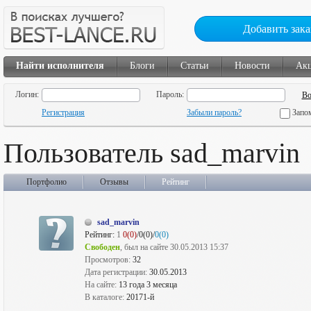
Добавить зака
Найти исполнителя
Блоги
Статьи
Новости
Ак
Логин:
Пароль:
Регистрация
Забыли пароль?
Запо
Пользователь sad_marvin
Портфолио
Отзывы
Рейтинг
sad_marvin
Рейтинг:
1
0(0)
/0(0)/
0(0)
Свободен
, был на сайте 30.05.2013 15:37
Просмотров:
32
Дата регистрации:
30.05.2013
На сайте:
13 года 3 месяца
В каталоге:
20171-й