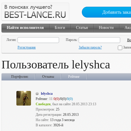
Добавить зака
Найти исполнителя
Блоги
Статьи
Новости
Ак
Логин:
Пароль:
Регистрация
Забыли пароль?
Запо
Пользователь lelyshca
Портфолио
Отзывы
Рейтинг
lelyshca
Рейтинг:
11
0(0)
/0(0)/
0(0)
Свободен
, был на сайте 28.05.2013 23:13
Просмотров:
25
Дата регистрации:
28.05.2013
На сайте:
13 года 3 месяца
В каталоге:
3926-й