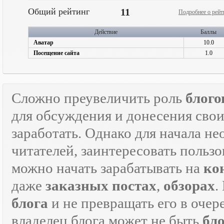
Общий рейтинг
11
Подробнее о рейт
Действие
Баллы
Аватар
10.0
Посещение сайта
1.0
Сложно преувеличить роль
блого
для обсуждения и донесения свои
заработать. Однако для начала н
читателей, заинтересовать пользо
можно начать зарабатывать на
ко
даже
заказных постах
,
обзорах
.
блога
и не превращать его в оче
владелец блога может не быть
бл