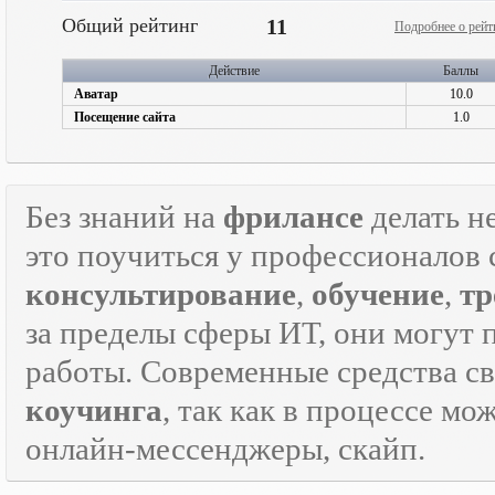
Общий рейтинг
11
Подробнее о рейт
Действие
Баллы
Аватар
10.0
Посещение сайта
1.0
Без знаний на
фрилансе
делать н
это поучиться у профессионалов 
консультирование
,
обучение
,
тр
за пределы сферы ИТ, они могут 
работы. Современные средства с
коучинга
, так как в процессе м
онлайн-мессенджеры, скайп.