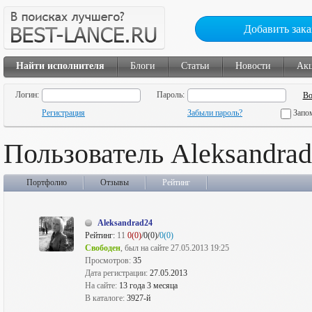
Добавить зака
Найти исполнителя
Блоги
Статьи
Новости
Ак
Логин:
Пароль:
Регистрация
Забыли пароль?
Запо
Пользователь Aleksandra
Портфолио
Отзывы
Рейтинг
Aleksandrad24
Рейтинг:
11
0(0)
/0(0)/
0(0)
Свободен
, был на сайте 27.05.2013 19:25
Просмотров:
35
Дата регистрации:
27.05.2013
На сайте:
13 года 3 месяца
В каталоге:
3927-й