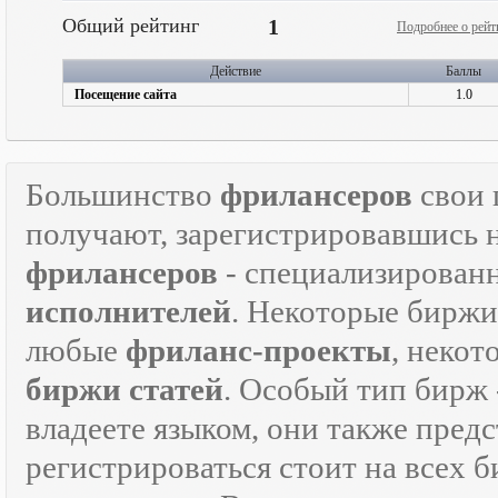
Общий рейтинг
1
Подробнее о рейт
Действие
Баллы
Посещение сайта
1.0
Большинство
фрилансеров
свои 
получают, зарегистрировавшись 
фрилансеров
- специализирован
исполнителей
. Некоторые биржи
любые
фриланс-проекты
, некот
биржи статей
. Особый тип бирж 
владеете языком, они также предс
регистрироваться стоит на всех 