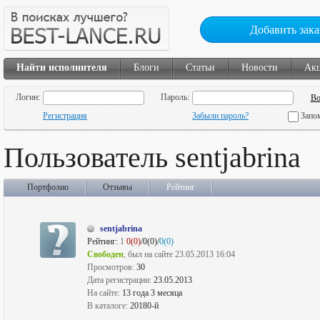
Добавить зака
Найти исполнителя
Блоги
Статьи
Новости
Ак
Логин:
Пароль:
Регистрация
Забыли пароль?
Запо
Пользователь sentjabrina
Портфолио
Отзывы
Рейтинг
sentjabrina
Рейтинг:
1
0(0)
/0(0)/
0(0)
Свободен
, был на сайте 23.05.2013 16:04
Просмотров:
30
Дата регистрации:
23.05.2013
На сайте:
13 года 3 месяца
В каталоге:
20180-й