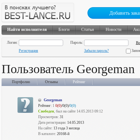
Добавить зака
Найти исполнителя
Блоги
Статьи
Новости
Ак
Логин:
Пароль:
Регистрация
Забыли пароль?
Запо
Пользователь Georgeman
Портфолио
Отзывы
Рейтинг
Georgeman
Рейтинг:
1
0(0)
/0(0)/
0(0)
Свободен
, был на сайте 14.05.2013 09:12
Просмотров:
31
Дата регистрации:
14.05.2013
На сайте:
13 года 3 месяца
В каталоге:
20168-й