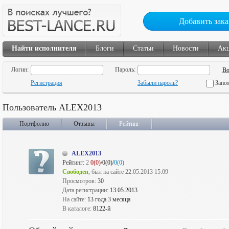
Добавить зака
Найти исполнителя
Блоги
Статьи
Новости
Ак
Логин:
Пароль:
Регистрация
Забыли пароль?
Запо
Пользователь ALEX2013
Портфолио
Отзывы
Рейтинг
ALEX2013
Рейтинг:
2
0(0)
/0(0)/
0(0)
Свободен
, был на сайте 22.05.2013 15:09
Просмотров:
30
Дата регистрации:
13.05.2013
На сайте:
13 года 3 месяца
В каталоге:
8122-й